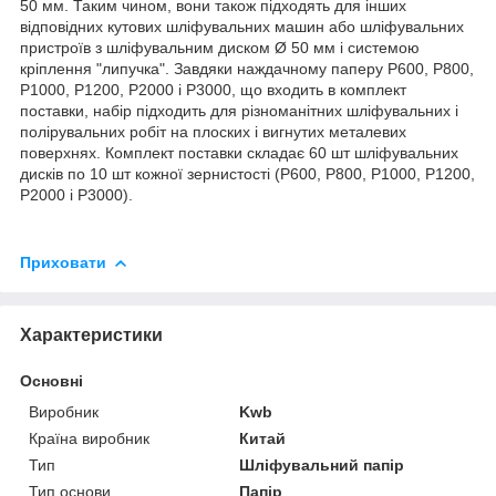
50 мм. Таким чином, вони також підходять для інших
відповідних кутових шліфувальних машин або шліфувальних
пристроїв з шліфувальним диском Ø 50 мм і системою
кріплення "липучка". Завдяки наждачному паперу P600, P800,
P1000, P1200, P2000 і P3000, що входить в комплект
поставки, набір підходить для різноманітних шліфувальних і
полірувальних робіт на плоских і вигнутих металевих
поверхнях. Комплект поставки складає 60 шт шліфувальних
дисків по 10 шт кожної зернистості (P600, P800, P1000, P1200,
P2000 і P3000).
Приховати
Характеристики
Основні
Виробник
Kwb
Країна виробник
Китай
Тип
Шліфувальний папір
Тип основи
Папір