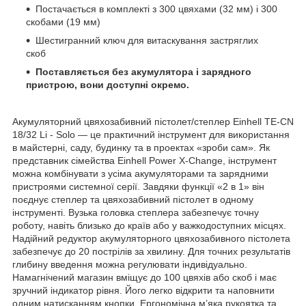
Постачається в комплекті з 300 цвяхами (32 мм) і 300
скобами (19 мм)
Шестигранний ключ для витаскування застряглих
скоб
Поставляється без акумулятора і зарядного
пристрою, вони доступні окремо.
Акумуляторний цвяхозабивний пістолет/степлер Einhell TE-CN
18/32 Li - Solo — це практичний інструмент для використання
в майстерні, саду, будинку та в проектах «зроби сам». Як
представник сімейства Einhell Power X‑Change, інструмент
можна комбінувати з усіма акумуляторами та зарядними
пристроями системної серії. Завдяки функції «2 в 1» він
поєднує степлер та цвяхозабивний пістолет в одному
інструменті. Вузька головка степлера забезпечує точну
роботу, навіть близько до країв або у важкодоступних місцях.
Надійний редуктор акумуляторного цвяхозабивного пістолета
забезпечує до 20 пострілів за хвилину. Для точних результатів
глибину введення можна регулювати індивідуально.
Намагнічений магазин вміщує до 100 цвяхів або скоб і має
зручний індикатор рівня. Його легко відкрити та наповнити
одним натисканням кнопки. Ергономічна м’яка рукоятка та