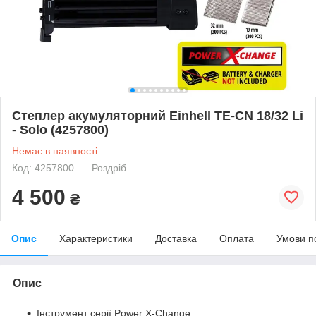
Степлер акумуляторний Einhell TE-CN 18/32 Li
- Solo (4257800)
Немає в наявності
Код: 4257800
Роздріб
4 500
₴
Опис
Характеристики
Доставка
Оплата
Умови п
Опис
Інструмент серії Power X-Change