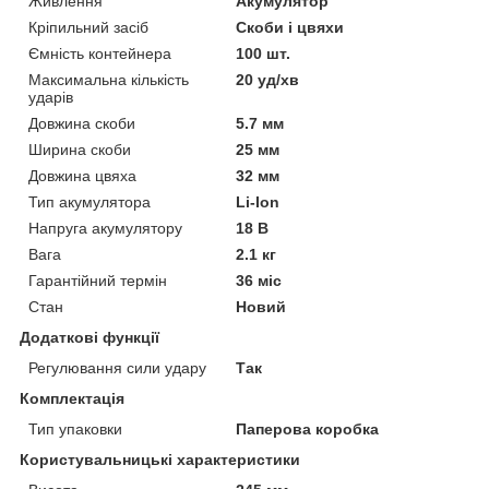
Живлення
Акумулятор
Кріпильний засіб
Скоби і цвяхи
Ємність контейнера
100 шт.
Максимальна кількість
20 уд/хв
ударів
Довжина скоби
5.7 мм
Ширина скоби
25 мм
Довжина цвяха
32 мм
Тип акумулятора
Li-Ion
Напруга акумулятору
18 В
Вага
2.1 кг
Гарантійний термін
36 міс
Стан
Новий
Додаткові функції
Регулювання сили удару
Так
Комплектація
Тип упаковки
Паперова коробка
Користувальницькі характеристики