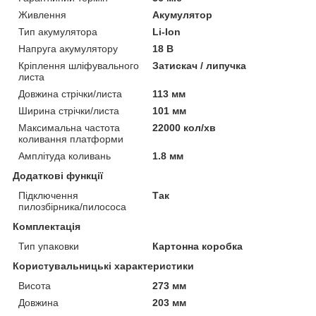
Живлення
Акумулятор
Тип акумулятора
Li-Ion
Напруга акумулятору
18 В
Кріплення шліфувального
Затискач / липучка
листа
Довжина стрічки/листа
113 мм
Ширина стрічки/листа
101 мм
Максимальна частота
22000 кол/хв
коливання платформи
Амплітуда коливань
1.8 мм
Додаткові функції
Підключення
Так
пилозбірника/пилососа
Комплектація
Тип упаковки
Картонна коробка
Користувальницькі характеристики
Висота
273 мм
Довжина
203 мм