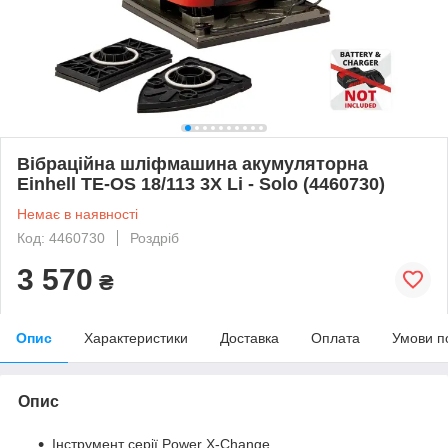
Вібраційна шліфмашина акумуляторна
Einhell TE-OS 18/113 3X Li - Solo (4460730)
Немає в наявності
Код: 4460730
Роздріб
3 570
₴
Опис
Характеристики
Доставка
Оплата
Умови п
Опис
Інструмент серії Power X-Change