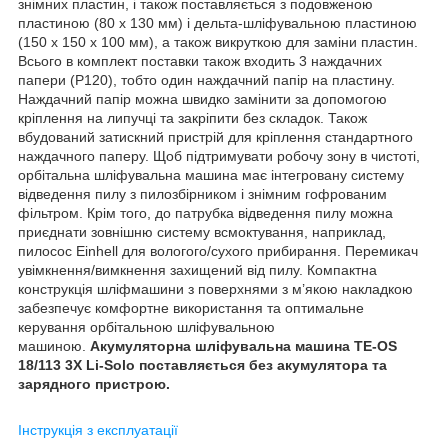
знімних пластин, і також поставляється з подовженою
пластиною (80 x 130 мм) і дельта-шліфувальною пластиною
(150 x 150 x 100 мм), а також викруткою для заміни пластин.
Всього в комплект поставки також входить 3 наждачних
папери (P120), тобто один наждачний папір на пластину.
Наждачний папір можна швидко замінити за допомогою
кріплення на липучці та закріпити без складок. Також
вбудований затискний пристрій для кріплення стандартного
наждачного паперу. Щоб підтримувати робочу зону в чистоті,
орбітальна шліфувальна машина має інтегровану систему
відведення пилу з пилозбірником і знімним гофрованим
фільтром. Крім того, до патрубка відведення пилу можна
приєднати зовнішню систему всмоктування, наприклад,
пилосос Einhell для вологого/сухого прибирання. Перемикач
увімкнення/вимкнення захищений від пилу. Компактна
конструкція шліфмашини з поверхнями з м’якою накладкою
забезпечує комфортне використання та оптимальне
керування орбітальною шліфувальною
машиною.
Акумуляторна шліфувальна машина TE-OS
18/113 3X Li-Solo поставляється без акумулятора та
зарядного пристрою.
Інструкція з експлуатації