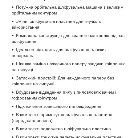
Потужна орбітальна шліфувальна машина з великим
орбітальним контуром
Змінні шліфувальні пластини для гнучкого
використання
Компактна конструкція для кращого контролю під час
шліфування
Ідеально підходить для шліфування плоских
поверхонь
Швидка заміна наждачного паперу завдяки кріпленню
на липучці
Затискний пристрій: Для наждачного паперу без
кріплення на липучці
Вбудоване відведення пилу з пиловловлювачем і
гофрованим фільтром
Підключення зовнішнього пиловідведення
В комплекті прямокутна шліфувальна пластина
(передвстановлена)
В комплекті подовжена шліфувальна пластина
В комплекті трикутна дельта-шліфувальна пластина