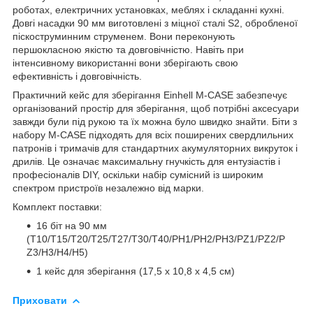
роботах, електричних установках, меблях і складанні кухні.
Довгі насадки 90 мм виготовлені з міцної сталі S2, обробленої
піскоструминним струменем. Вони переконують
першокласною якістю та довговічністю. Навіть при
інтенсивному використанні вони зберігають свою
ефективність і довговічність.
Практичний кейс для зберігання Einhell M-CASE забезпечує
організований простір для зберігання, щоб потрібні аксесуари
завжди були під рукою та їх можна було швидко знайти. Біти з
набору M-CASE підходять для всіх поширених свердлильних
патронів і тримачів для стандартних акумуляторних викруток і
дрилів. Це означає максимальну гнучкість для ентузіастів і
професіоналів DIY, оскільки набір сумісний із широким
спектром пристроїв незалежно від марки.
Комплект поставки:
16 біт на 90 мм
(T10/T15/T20/T25/T27/T30/T40/PH1/PH2/PH3/PZ1/PZ2/P
Z3/H3/H4/H5)
1 кейс для зберігання (17,5 x 10,8 x 4,5 см)
Приховати