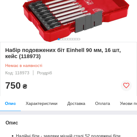
Набір подовжених біт Einhell 90 мм, 16 шт,
кейс (118973)
Немає в наявності
Код: 118973
Роздріб
750
₴
Опис
Характеристики
Доставка
Оплата
Умови п
Опис
Надійні біти - завдяки міцній сталі S2 подовжені біти