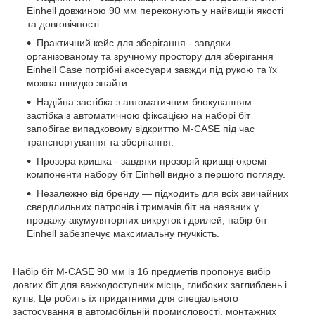
Einhell довжиною 90 мм переконують у найвищій якості
та довговічності.
Практичний кейс для зберігання - завдяки
організованому та зручному простору для зберігання
Einhell Case потрібні аксесуари завжди під рукою та їх
можна швидко знайти.
Надійна застібка з автоматичним блокуванням –
застібка з автоматичною фіксацією на наборі біт
запобігає випадковому відкриттю M-CASE під час
транспортування та зберігання.
Прозора кришка - завдяки прозорій кришці окремі
компоненти набору біт Einhell видно з першого погляду.
Незалежно від бренду — підходить для всіх звичайних
свердлильних патронів і тримачів біт на наявних у
продажу акумуляторних викруток і дрилей, набір біт
Einhell забезпечує максимальну гнучкість.
Набір біт M-CASE 90 мм із 16 предметів пропонує вибір
довгих біт для важкодоступних місць, глибоких заглиблень і
кутів. Це робить їх придатними для спеціального
застосування в автомобільній промисловості, монтажних