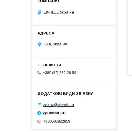
EINHELL Україна
Київ, Україна
+380 (50) 382-28-59
zakaz@einhell.ua
@EinhellUKR
+380503822859