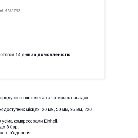
од:
4132762
ротягом 14 днів
за домовленістю
з продувного пістолета та чотирьох насадок
одоступних місцях: 20 мм, 50 мм, 95 мм, 220
усіма компресорами Einhell.
до 8 бар.
кого з’єднання