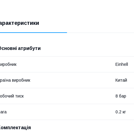
арактеристики
Основні атрибути
иробник
Einhell
раїна виробник
Китай
обочий тиск
8 бар
ага
0.2 кг
Комплектація