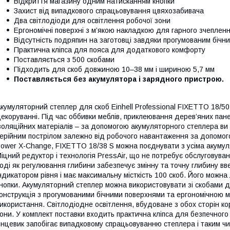
Відкриття магазину одним натисканням кнопки
Захист від випадкового спрацьовування цвяхозабивача
Два світлодіоди для освітлення робочої зони
Ергономічні поверхні з м’якою накладкою для гарного зчепленн
Відсутність подряпин на заготовці завдяки прогумованим бічн
Практична кліпса для пояса для додаткового комфорту
Поставляється з 500 скобами
Підходить для скоб довжиною 10–38 мм і шириною 5,7 мм
Поставляється без акумулятора і зарядного пристрою.
кумуляторний степлер для скоб Einhell Professional FIXETTO 18/50 
екоруванні. Під час оббивки меблів, приклеювання дерев’яних пан
золяційних матеріалів – за допомогою акумуляторного степлера ви
ерійним пострілом залежно від робочого навантаження за допомого
ower X-Change, FIXETTO 18/38 S можна поєднувати з усіма акуму
іцний редуктор і технологія PressAir, що не потребує обслуговуван
оді як регулювання глибини забезпечує змінну та точну глибину в
ндикатором рівня і має максимальну місткість 100 скоб. Його можн
нопки. Акумуляторний степлер можна використовувати зі скобами 
онструкція з прогумованими бічними поверхнями та ергономічною 
икористання. Світлодіодне освітлення, вбудоване з обох сторін ко
они. У комплект поставки входить практична кліпса для безпечного
інцевик запобігає випадковому спрацьовуванню степлера і таким ч