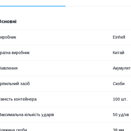
Основні
иробник
Einhell
раїна виробник
Китай
Живлення
Акумулят
ріпильний засіб
Скоби
мність контейнера
100 шт.
аксимальна кількість ударів
50 уд/хв
овжина скоби
38 мм