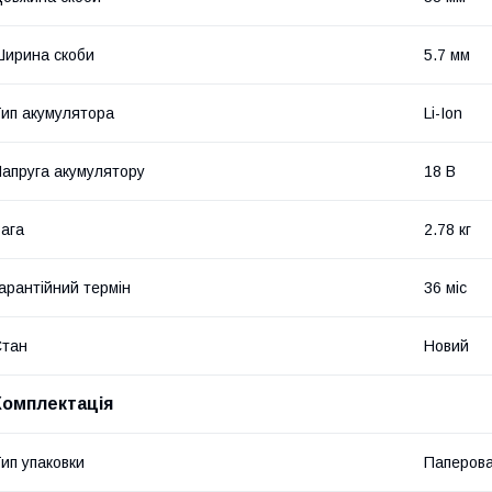
ирина скоби
5.7 мм
ип акумулятора
Li-Ion
апруга акумулятору
18 В
ага
2.78 кг
арантійний термін
36 міс
Стан
Новий
Комплектація
ип упаковки
Паперова