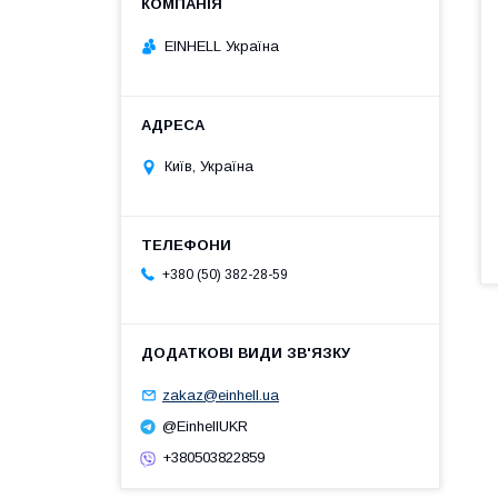
EINHELL Україна
Київ, Україна
+380 (50) 382-28-59
zakaz@einhell.ua
@EinhellUKR
+380503822859