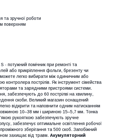
я та зручної роботи
им поверхням
S - потужний помічник при ремонті та
елей або прикріплення фольги, брезенту чи
 можете легко вибирати між одиничним або
ю контролера пострілів. Як інструмент сімейства
ляторами та зарядними пристроями системи.
ня, забезпечують до 60 пострілві на хвилину,
ведення скоби. Великий магазин оснащений
а легко відкрити та наповнити одним натисканням
довжиною 10–38 мм і шириною 15–5,7 мм. Тонка
м’якою рукояткою забезпечують зручне
рпусу, забезпечує оптимальне освітлення робочої
 проміжного зберігання та 500 скоб. Запобіжний
ином захищає від травм.
Акумуляторний