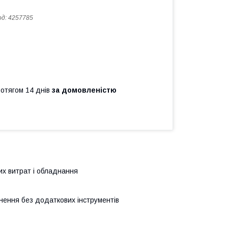
од:
4257785
ротягом 14 днів
за домовленістю
их витрат і обладнання
нення без додаткових інструментів