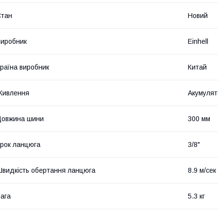
Стан
Новий
иробник
Einhell
раїна виробник
Китай
Живлення
Акумулят
Довжина шини
300 мм
рок ланцюга
3/8"
видкість обертання ланцюга
8.9 м/сек
ага
5.3 кг