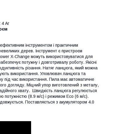
 4 Аг
роєм
 ефективним інструментом і практичним
невеликих дерев. Інструмент є пристроєм
 Power X-Change можуть використовуватися для
абезпечує потужну і довготривалу роботу. Якісні
уктивність різання. Натяг ланцюга, який можна
гшують використання. Уловлювач ланцюга та
ку під час використання. Пила має автоматичне
ого догляду. Міцний упор виготовлений з металу,
адійного хвату. Швидкість ланцюга регулюється
 потужністю (8.9 м/с) і режимом Eco (6 м/с).
довжується. Поставляється з акумулятором 4.0