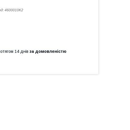
од:
4600010K2
ротягом 14 днів
за домовленістю