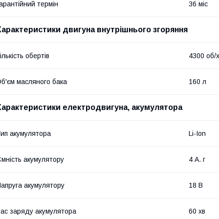
арантійний термін
36 міс
Характеристики двигуна внутрішнього згоряння
ількість обертів
4300 об/
б'єм масляного бака
160 л
Характеристики електродвигуна, акумулятора
ип акумулятора
Li-Ion
мність акумулятору
4 А. г
апруга акумулятору
18 В
ас заряду акумулятора
60 хв