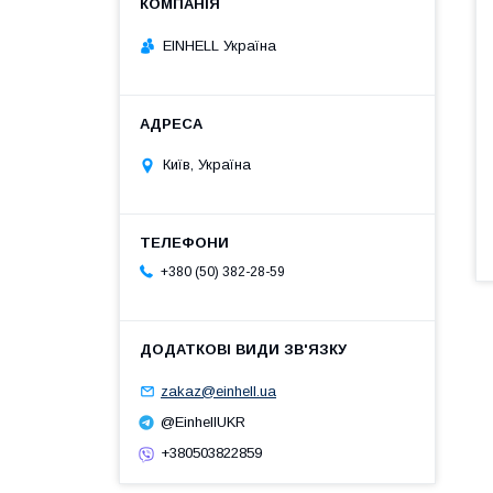
EINHELL Україна
Київ, Україна
+380 (50) 382-28-59
zakaz@einhell.ua
@EinhellUKR
+380503822859