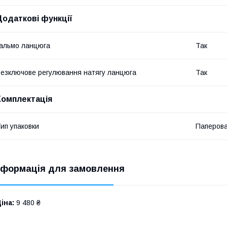
Додаткові функції
альмо ланцюга
Так
езключове регулювання натягу ланцюга
Так
Комплектація
ип упаковки
Паперова
нформація для замовлення
іна:
9 480 ₴