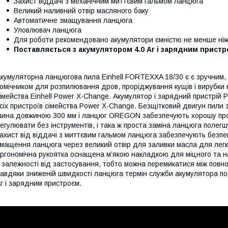
Захист віддачі з механічним миттєвим гальмом ланцюга
Великий наливний отвір масляного баку
Автоматичне змащування ланцюга
Уловлювач ланцюга
Для роботи рекомендовано акумулятори ємністю не менше ніж
Поставляється з акумулятором 4.0 Аг і зарядним прист
кумуляторна ланцюгова пила Einhell FORTEXXA 18/30 є є зручним,
омічником для розпилювання дров, проріджування кущів і вирубки 
імейства Einhell Power X-Change. Акумулятор і зарядний пристрій
сіх пристроїв сімейства Power X-Change. Безщітковий двигун пили з
ина довжиною 300 мм і ланцюг OREGON забезпечують хорошу прод
егулювати без інструментів, і така ж проста заміна ланцюга поле
ахист від віддачі з миттєвим гальмом ланцюга забезпечують безпе
мащення ланцюга через великий отвір для заливки масла для легк
ргономічна рукоятка оснащена м’якою накладкою для міцного та н
 залежності від застосування, тобто можна перемикатися між повною
авдяки зниженій швидкості ланцюга термін служби акумулятора по
г і зарядним пристроєм.