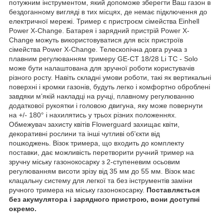
потужним інструментом, який допоможе зберегти Ваш газон в
бездоганному вигляді в тих місцях, де немає підключення до
електричної мережі. Тример є пристроєм сімейства Einhell
Power X-Change. Батарея і зарядний пристрій Power X-
Change можуть використовуватися для всіх пристроїв
сімейства Power X-Change. Телескопічна довга ручка з
плавним регулюванням тримеру GE-CT 18/28 Li TC - Solo
може бути налаштована для зручної роботи користувачів
різного росту. Навіть складні умови роботи, такі як вертикальні
поверхні і кромки газонів, будуть легко і комфортно оброблені
завдяки м’якій накладці на ручці, плавному регулюванню
додаткової рукоятки і головою двигуна, яку може повернути
на +/- 180° і нахилятись у трьох різних положеннях.
Обмежувач захисту квітів Flowerguard захищає квіти,
декоративні рослини та інші чутливі об’єкти від
пошкоджень. Візок тримера, що входить до комплекту
поставки, дає можливість перетворити ручний тример на
зручну міську газонокосарку з 2-ступеневим осьовим
регулюванням висоти зрізу від 35 мм до 55 мм. Візок має
клацальну систему для легкої та без інструментів заміни
ручного тримера на міську газонокосарку.
Поставляється
без акумулятора і зарядного пристрою, вони доступні
окремо.