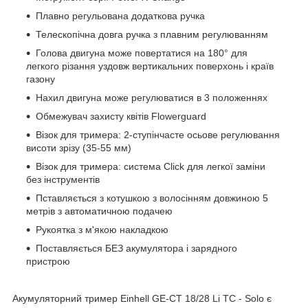
Плавно регульована додаткова ручка
Телескопічна довга ручка з плавним регулюванням
Голова двигуна може повертатися на 180° для
легкого різання уздовж вертикальних поверхонь і країв
газону
Нахил двигуна може регулюватися в 3 положеннях
Обмежувач захисту квітів Flowerguard
Візок для тримера: 2-ступінчасте осьове регулювання
висоти зрізу (35-55 мм)
Візок для тримера: система Click для легкої заміни
без інструментів
Пставляється з котушкою з волосінням довжиною 5
метрів з автоматичною подачею
Рукоятка з м'якою накладкою
Поставляється БЕЗ акумулятора і зарядного
пристрою
Акумуляторний тример Einhell GE-CT 18/28 Li TC - Solo є