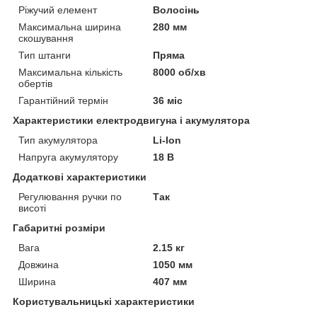
Ріжучий елемент
Волосінь
Максимальна ширина
280 мм
скошування
Тип штанги
Пряма
Максимальна кількість
8000 об/хв
обертів
Гарантійний термін
36 міс
Характеристики електродвигуна і акумулятора
Тип акумулятора
Li-Ion
Напруга акумулятору
18 В
Додаткові характеристики
Регулювання ручки по
Так
висоті
Габаритні розміри
Вага
2.15 кг
Довжина
1050 мм
Ширина
407 мм
Користувальницькі характеристики