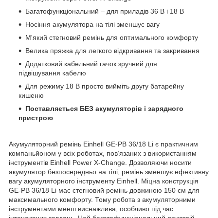
Багатофункціональний – для приладів 36 В і 18 В
Носіння акумулятора на тілі зменшує вагу
М'який стегновий ремінь для оптимального комфорту
Велика пряжка для легкого відкривання та закривання
Додатковий кабельний гачок зручний для
підвішування кабелю
Для режиму 18 В просто вийміть другу батарейну
кишеню
Поставляється БЕЗ акумуляторів і зарядного
пристрою
Акумуляторний ремінь Einhell GE-PB 36/18 Li є практичним
компаньйоном у всіх роботах, пов’язаних з використанням
інструментів Einhell Power X-Change. Дозволяючи носити
акумулятор безпосередньо на тілі, ремінь зменшує ефективну
вагу акумуляторного інструменту Einhell. Міцна конструкція
GE-PB 36/18 Li має стегновий ремінь довжиною 150 см для
максимального комфорту. Тому робота з акумуляторними
інструментами менш виснажлива, особливо під час
інтенсивних завдань. Цей багатофункціональний пристрій