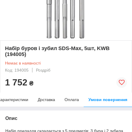
Набір буров і зубил SDS-Max, 5шт, KWB
(194005)
Немає в наявності
Код: 194005
Роздріб
1 752
₴
арактеристики
Доставка
Оплата
Умови повернення
Опис
Набір приладдя складається з 5 предметів: 3 бура і 2 зубила.