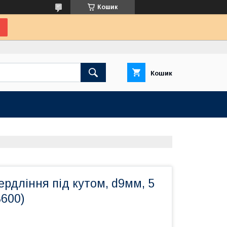
Кошик
Кошик
ердління під кутом, d9мм, 5
8600)