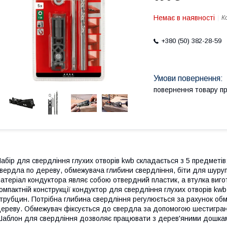
Немає в наявності
К
+380 (50) 382-28-59
повернення товару п
абір для свердління глухих отворів kwb складається з 5 предметів
вердла по дереву, обмежувача глибини свердління, біти для шуру
атеріал кондуктора являє собою отвердний пластик, а втулка виго
омпактній конструкції кондуктор для свердління глухих отворів kw
трубцин. Потрібна глибина свердління регулюється за рахунок об
ереву. Обмежувач фіксується до свердла за допомогою шестигранн
аблон для свердління дозволяє працювати з дерев'яними дошками