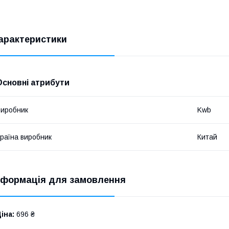
арактеристики
Основні атрибути
иробник
Kwb
раїна виробник
Китай
нформація для замовлення
іна:
696 ₴