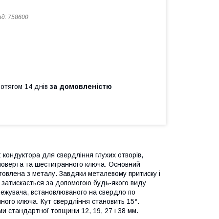
од:
758600
ротягом 14 днів
за домовленістю
: кондуктора для свердління глухих отворів,
поверта та шестигранного ключа. Основний
товлена з металу. Завдяки металевому притиску і
b затискається за допомогою будь-якого виду
межувача, встановлюваного на свердло по
ого ключа. Кут свердління становить 15°.
 стандартної товщини 12, 19, 27 і 38 мм.