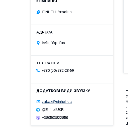
EINHELL Україна
Київ, Україна
+380 (50) 382-28-59
Н
с
м
zakaz@einhell.ua
к
@EinhellUKR
с
д
+380503822859
Ш