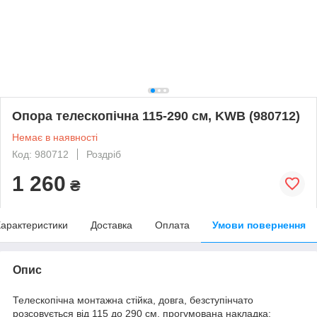
Опора телескопічна 115-290 см, KWB (980712)
Немає в наявності
Код: 980712
Роздріб
1 260
₴
арактеристики
Доставка
Оплата
Умови повернення
Опис
Телескопічна монтажна стійка, довга, безступінчато
розсовується від 115 до 290 см, прогумована накладка;