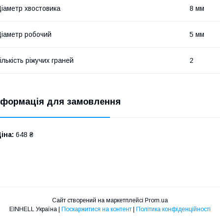
іаметр хвостовика
8 мм
іаметр робочий
5 мм
ількість ріжучих граней
2
нформація для замовлення
іна:
648 ₴
Сайт створений на маркетплейсі
Prom.ua
EINHELL Україна |
Поскаржитися на контент
|
Політика конфіденційності