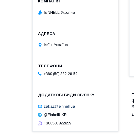
EINHELL Україна
Київ, Україна
+380 (50) 382-28-59
П
ф
м
zakaz@einhell.ua
Д
@EinhellUKR
+380503822859