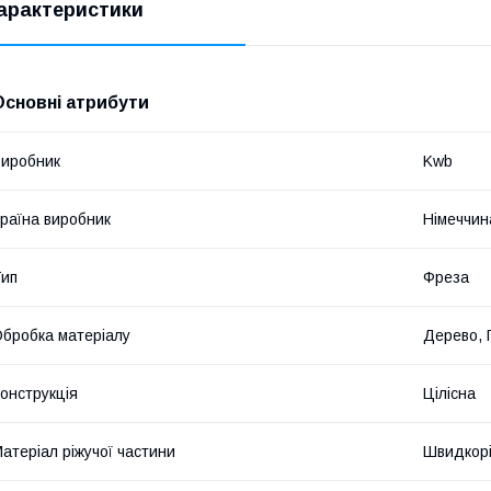
арактеристики
Основні атрибути
иробник
Kwb
раїна виробник
Німеччин
ип
Фреза
бробка матеріалу
Дерево, 
онструкція
Цілісна
атеріал ріжучої частини
Швидкорі