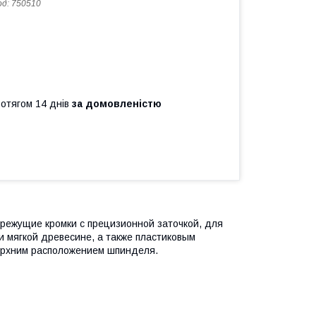
од:
750510
ротягом 14 днів
за домовленістю
режущие кромки с прецизионной заточкой, для
и мягкой древесине, а также пластиковым
ерхним расположением шпинделя.