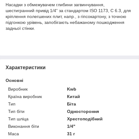
Насадки з обмежувачем глибини загвинчування,
шестигранний привід 1/4“ за стандартом ISO 1173, C 6.3, для
кріплення полегшених плит, напр., з гіпсокартону, з точною
підгонкою урівень, запобігають небажаному пошкодження
задньої стінки.
Характеристики
Основні
Виробник
Kwb
Країна виробник
Китай
Тип
Біта
Тип біти
Одностороння
Тип шліца
Хрестоподібний
Виконання біти
1/4"
Маса
31 г