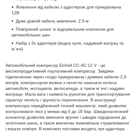
Живлення від кабелю з адаптером для прикурювача
12В
Дуже довгий кабель живлення: 2.9 м
Повітряний шланг зі зєднувальним клапаном для
автомобільних шин
Набір з 3х адаптерів (водна куля, надувний матрац та
м`ячі)
Автомобільний компресор Einhell CC-AC 12 V - це
високопродуктивний портативний компресор. Завдяки
підключенню через гніздо прикурювача і довжині кабелю 2,9
метрів, компресором можна з легкістю накачати колеса
автомобіля, мотоцикла, велосипеда, а також м`ячі і надувні
матраци. Мала вага і наявність рукоятки для транспортування
гарантує легкість і зручність перенесення. В конструкції
компресора передбачений точний манометр, який дозволяє
контролювати тиск у межах від 0 до 18 бар. Швидкозатискний
коннектор дозволяє виконати зручне і швидке підєднання до
золотника шини, а також виключає мимовільне стравлювання
і втрати повітря. В комплект поставки входять три адаптера.