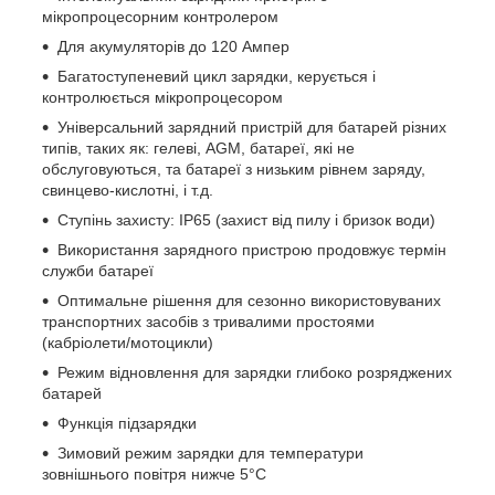
мікропроцесорним контролером
Для акумуляторів до 120 Ампер
Багатоступеневий цикл зарядки, керується і
контролюється мікропроцесором
Універсальний зарядний пристрій для батарей різних
типів, таких як: гелеві, AGM, батареї, які не
обслуговуються, та батареї з низьким рівнем заряду,
свинцево-кислотні, і т.д.
Ступінь захисту: IP65 (захист від пилу і бризок води)
Використання зарядного пристрою продовжує термін
служби батареї
Оптимальне рішення для сезонно використовуваних
транспортних засобів з тривалими простоями
(кабріолети/мотоцикли)
Режим відновлення для зарядки глибоко розряджених
батарей
Функція підзарядки
Зимовий режим зарядки для температури
зовнішнього повітря нижче 5°C