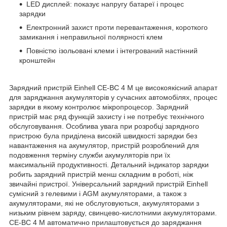
LED дисплей: показує напругу батареї і процес
зарядки
Електронний захист проти перевантаження, короткого
замикання і неправильної полярності клем
Повністю ізольовані клеми і інтегрований настінний
кронштейн
Зарядний пристрій Einhell CE-BC 4 M це високоякісний апарат
для заряджання акумуляторів у сучасних автомобілях, процес
зарядки в якому контролює мікропроцесор. Зарядний
пристрій має ряд функцій захисту і не потребує технічного
обслуговування. Особлива увага при розробці зарядного
пристрою була приділена високій швидкості зарядки без
навантаження на акумулятор, пристрій розроблений для
подовження терміну служби акумуляторів при їх
максимальній продуктивності. Детальний індикатор зарядки
робить зарядний пристрій менш складним в роботі, ніж
звичайні пристрої. Універсальний зарядний пристрій Einhell
сумісний з гелевими і AGM акумуляторами, а також з
акумуляторами, які не обслуговуються, акумуляторами з
низьким рівнем заряду, свинцево-кислотними акумуляторами.
CE-BC 4 M автоматично прилаштовується до заряджання