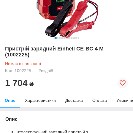
Пристрій зарядний Einhell CE-BC 4 M
(1002225)
Немає в наявності
Код: 1002225
Роздріб
1 704
₴
Опис
Характеристики
Доставка
Оплата
Умови п
Опис
Інтелектуальний зарядний пристрій з