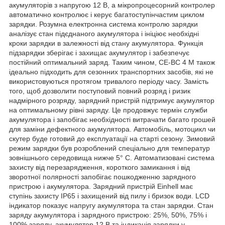
акумуляторів з напругою 12 В, а мікропроцесорний контролер
автоматично контролює і керує багатоступінчастим циклом
зарядки. Розумна електронна система контролю зарядки
аналізує стан підєднаного акумулятора і ініціює необхідні
кроки зарядки в залежності від стану акумулятора. Функція
підзарядки зберігає і захищає акумулятор і забезпечує
постійний оптимальний заряд. Таким чином, СE-BC 4 М також
ідеально підходить для сезонних транспортних засобів, які не
використовуються протягом тривалого періоду часу. Замість
того, щоб дозволити поступовий повний розряд і ризик
надмірного розряду, зарядний пристрій підтримує акумулятор
на оптимальному рівні заряду. Це продовжує термін служби
акумулятора і запобігає необхідності витрачати багато грошей
для заміни дефектного акумулятора. Автомобіль, мотоцикл чи
скутер буде готовий до експлуатації на старті сезону. Зимовий
режим зарядки був розроблений спеціально для температур
зовнішнього середовища нижче 5° C. Автоматизовані система
захисту від перезарядження, короткого замикання і від
зворотної полярності запобігає пошкодженню зарядного
пристрою і акумулятора. Зарядний пристрій Einhell має
ступінь захисту IP65 і захищений від пилу і бризок води. LCD
індикатор показує напругу акумулятора та стан зарядки. Стан
заряду акумулятора і зарядного пристрою: 25%, 50%, 75% і
100% заряду, акумулятор 12 В та індикація зарядки у