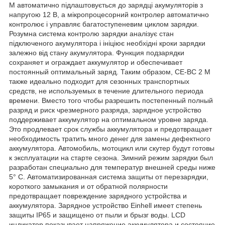
M автоматично підлаштовується до зарядці акумуляторів з
напругою 12 В, а мікропроцесорний контролер автоматично
контролює і управляє багатоступеневим циклом зарядки.
Розумна система контролю зарядки аналізує стан
підключеного акумулятора і ініціює необхідні кроки зарядки
залежно від стану акумулятора. Функция подзарядки
сохраняет и ограждает аккумулятор и обеспечивает
постоянный оптимальный заряд. Таким образом, CE-BC 2 М
также идеально подходит для сезонных транспортных
средств, не используемых в течение длительного периода
времени. Вместо того чтобы разрешить постепенный полный
разряд и риск чрезмерного разряда, зарядное устройство
поддерживает аккумулятор на оптимальном уровне заряда.
Это продлевает срок службы аккумулятора и предотвращает
необходимость тратить много денег для замены дефектного
аккумулятора. Автомобиль, мотоцикл или скутер будут готовы
к эксплуатации на старте сезона. Зимний режим зарядки был
разработан специально для температур внешней среды ниже
5° C. Автоматизированная система защиты от перезарядки,
короткого замыкания и от обратной полярности
предотвращает повреждение зарядного устройства и
аккумулятора. Зарядное устройство Einhell имеет степень
защиты IP65 и защищено от пыли и брызг воды. LCD
индикатор показывает напряжение аккумулятора и состояние