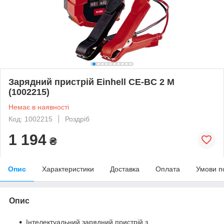
Зарядний пристрій Einhell CE-BC 2 M
(1002215)
Немає в наявності
Код: 1002215
Роздріб
1 194
₴
Опис
Характеристики
Доставка
Оплата
Умови п
Опис
Інтелектуальний зарядний пристрій з