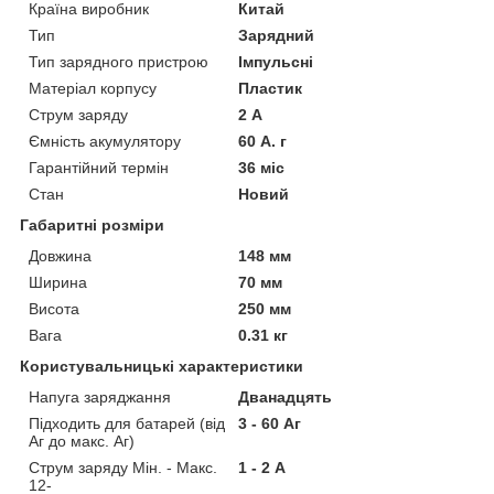
Країна виробник
Китай
Тип
Зарядний
Тип зарядного пристрою
Імпульсні
Матеріал корпусу
Пластик
Струм заряду
2 А
Ємність акумулятору
60 А. г
Гарантійний термін
36 міс
Стан
Новий
Габаритні розміри
Довжина
148 мм
Ширина
70 мм
Висота
250 мм
Вага
0.31 кг
Користувальницькі характеристики
Напуга заряджання
Дванадцять
Підходить для батарей (від
3 - 60 Аг
Аг до макс. Аг)
Струм заряду Мін. - Макс.
1 - 2 А
12-