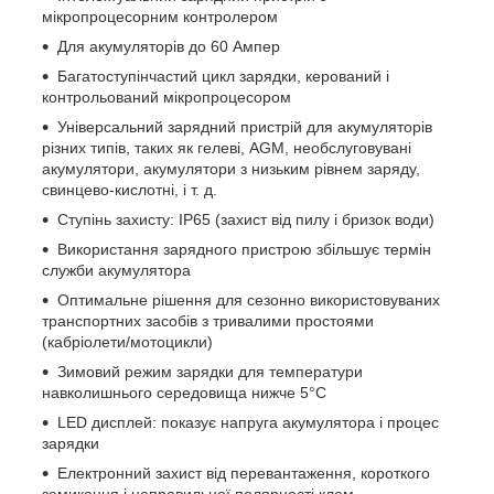
мікропроцесорним контролером
Для акумуляторів до 60 Ампер
Багатоступінчастий цикл зарядки, керований і
контрольований мікропроцесором
Універсальний зарядний пристрій для акумуляторів
різних типів, таких як гелеві, AGM, необслуговувані
акумулятори, акумулятори з низьким рівнем заряду,
свинцево-кислотні, і т. д.
Ступінь захисту: IP65 (захист від пилу і бризок води)
Використання зарядного пристрою збільшує термін
служби акумулятора
Оптимальне рішення для сезонно використовуваних
транспортних засобів з тривалими простоями
(кабріолети/мотоцикли)
Зимовий режим зарядки для температури
навколишнього середовища нижче 5°C
LED дисплей: показує напруга акумулятора і процес
зарядки
Електронний захист від перевантаження, короткого
замикання і неправильної полярності клем