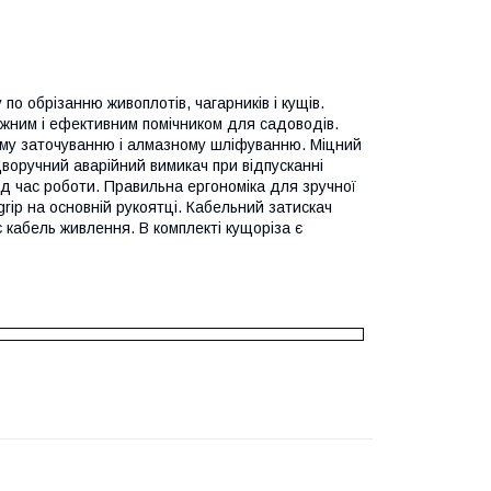
по обрізанню живоплотів, чагарників і кущів.
ужним і ефективним помічником для садоводів.
ому заточуванню і алмазному шліфуванню. Міцний
оручний аварійний вимикач при відпусканні
ід час роботи. Правильна ергономіка для зручної
rip на основній рукоятці. Кабельний затискач
 кабель живлення. В комплекті кущоріза є