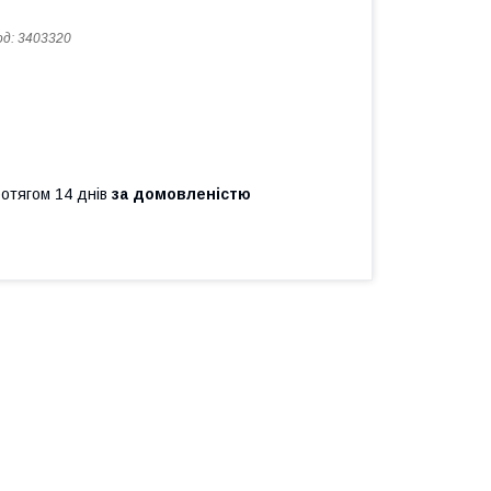
од:
3403320
ротягом 14 днів
за домовленістю