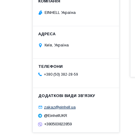
EINHELL Україна
Київ, Україна
+380 (50) 382-28-59
zakaz@einhell.ua
@EinhellUKR
+380503822859