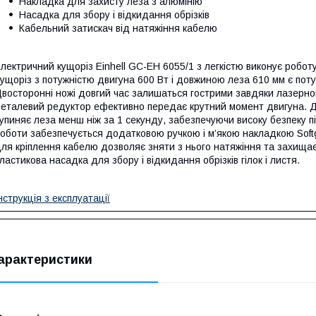
Накладка для захисту леза з алюмінію
Насадка для збору і відкидання обрізків
Кабельний затискач від натяжіння кабелю
лектричний кущоріз Einhell GC-EH 6055/1 з легкістю виконує роботу 
ущоріз з потужністю двигуна 600 Вт і довжиною леза 610 мм є пот
восторонні ножі довгий час залишаться гострими завдяки лазерн
еталевий редуктор ефективно передає крутний момент двигуна. Дв
упиняє леза менш ніж за 1 секунду, забезпечуючи високу безпеку п
оботи забезпечується додатковою ручкою і м’якою накладкою Softg
ля кріплення кабелю дозволяє зняти з нього натяжіння та захищає
ластикова насадка для збору і відкидання обрізків гілок і листя.
нструкція з експлуатації
арактеристики