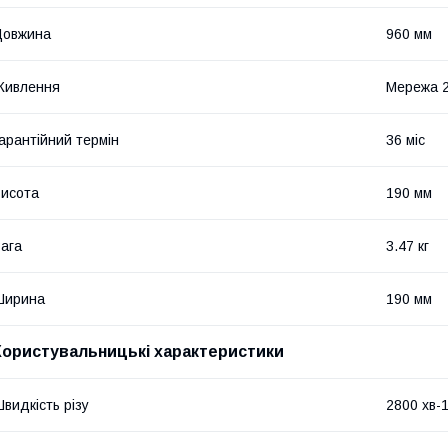
Довжина
960 мм
Живлення
Мережа 
арантійний термін
36 міс
исота
190 мм
ага
3.47 кг
Ширина
190 мм
Користувальницькі характеристики
видкість різу
2800 хв-