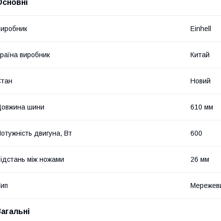
Основні
иробник
Einhell
раїна виробник
Китай
Стан
Новий
Довжина шини
610 мм
отужність двигуна, Вт
600
ідстань між ножами
26 мм
ип
Мережеви
Загальні