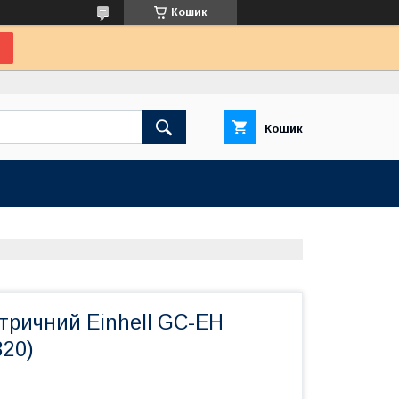
Кошик
Кошик
тричний Einhell GC-EH
320)