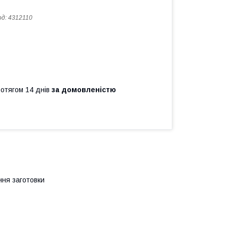
од:
4312110
ротягом 14 днів
за домовленістю
ння заготовки