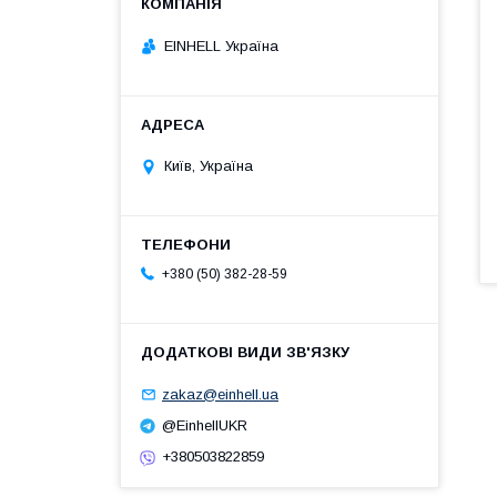
EINHELL Україна
Київ, Україна
+380 (50) 382-28-59
zakaz@einhell.ua
@EinhellUKR
+380503822859