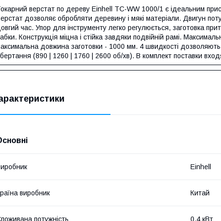
окарний верстат по дереву Einhell TC-WW 1000/1 є ідеальним при
ерстат дозволяє обробляти деревину і мякі матеріали. Двигун по
овгий час. Упор для інструменту легко регулюється, заготовка пр
абки. Конструкція міцна і стійка завдяки подвійній рамі. Максимал
аксимальна довжина заготовки - 1000 мм. 4 швидкості дозволяют
бертання (890 | 1260 | 1760 | 2600 об/хв). В комплект поставки вхо
арактеристики
Основні
иробник
Einhell
раїна виробник
Китай
поживана потужність
0.4 кВт