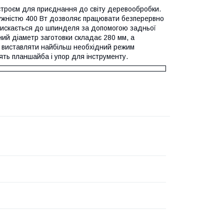
строєм для приєднання до світу деревообробки.
тужністю 400 Вт дозволяє працювати безперервно
итискається до шпинделя за допомогою задньої
ьний діаметр заготовки складає 280 мм, а
ь виставляти найбільш необхідний режим
дять планшайба і упор для інструменту.