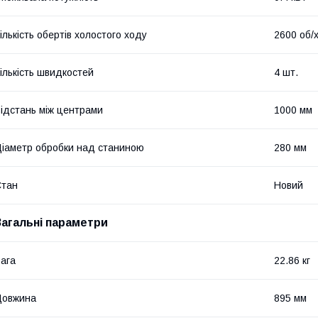
ількість обертів холостого ходу
2600 об/
ількість швидкостей
4 шт.
ідстань між центрами
1000 мм
іаметр обробки над станиною
280 мм
Стан
Новий
Загальні параметри
ага
22.86 кг
Довжина
895 мм