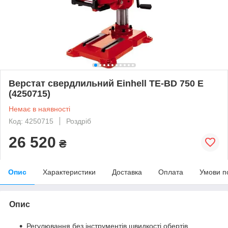
Верстат свердлильний Einhell TE-BD 750 E
(4250715)
Немає в наявності
Код: 4250715
Роздріб
26 520
₴
Опис
Характеристики
Доставка
Оплата
Умови п
Опис
Регулювання без інструментів швидкості обертів