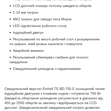
LCD дисплей показує поточну швидкість обертів
1-16 мм патрон
MK2 патрон для свердл типа Морзе
LED підсвітлення робочого столу
Індукційний двигун
Регульований по висоті робочий стол з розширенням
по ширині, який можна нахиляти і повертати
Аварійний вимикач
Регульований обмежувач глибини для точного
свердління
Свердлильний шпиндель з підшипниками
Свердлильний верстат Einhell TE-BD 750 E оснащений тихим
індукційним двигуном з плавним ходом і потужністю 750 Вт.
Швидкість обертання шпинделю регулюється в діапазоні від
450 до 2500 обертів за хвилину і відображується на LCD-
дисплеї. Швидкозатискний свердлильний патрон дозволяє