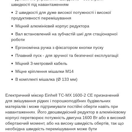
швидкості під навантаженням
2 швидкості для дуже високої потужності і високої
продуктивності перемішування
Міцний алюмінієвий корпус редуктора
Вал встановлений на зубчастій шиї для стаціонарної
роботи
Ергономічна ручка з фіксатором кнопки пуску
Плавний пуск - для зручної та безпечної експлуатації
Міцний 3-метровий кабель
Міцне кріплення мішалки M14
В комплекті мішалка (Ø 133 мм)
Електричний міксер Einhell TC-MX 1600-2 CE призначений
для змішування рідких і порошкоподібних будівельних
матеріалів і може підтримувати постійні оберти навіть при
навантаженнях. Його двошвидкісний редуктор в алюмінієвому
корпусі перетворює потужність двигуна 1600 Вт або в високий
обертаючий момент, або на високу швидкість обертів, так що
необхідна швидкість перемішування може бути