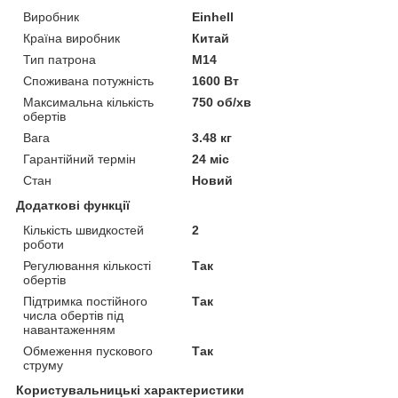
Виробник
Einhell
Країна виробник
Китай
Тип патрона
M14
Споживана потужність
1600 Вт
Максимальна кількість
750 об/хв
обертів
Вага
3.48 кг
Гарантійний термін
24 міс
Стан
Новий
Додаткові функції
Кількість швидкостей
2
роботи
Регулювання кількості
Так
обертів
Підтримка постійного
Так
числа обертів під
навантаженням
Обмеження пускового
Так
струму
Користувальницькі характеристики