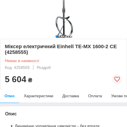
Міксер електричний Einhell TE-MX 1600-2 CE
(4258555)
Немає в наявності
Код: 4258555
Роздріб
5 604
₴
Опис
Характеристики
Доставка
Оплата
Умови п
Опис
Динамічне управління швидкістю - без втрати