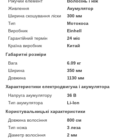
Ріжучий елемент
Волосінь і ніж
Живлення
Акумулятор
Ширина скошування ліски
300 мм
Тип
Мотокоса
Виробник
Einhell
Гарантійний термін
24 міс
Країна виробник
Китай
Габаритні розміри
Вага
6.09 кг
Ширина
350 мм
Довжина
1130 мм
Характеристики електродвигуна і акумулятора
Напруга акумулятору
36 В
Тип акумулятора
Li-Ion
Користувальницькі характеристики
Довжина волосіння
800 см
Тип ножа
3 леза
Діаметр волосіння
2 мм