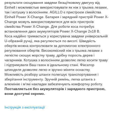
результати скошування завдяки безщітковому двигуну від
Einhell і можливістью використовувати як ніж з трьома лезами,
так і котушку з волосінням. AGILLO є пристроєм сімейства
Einhell Power X-Change. Батарея і зарядний пристрій Power X-
Change можуть використовуватися для всіх пристроїв
сімейства Power X-Change. Для роботи коса потребує
встановлення двох акумуляторів Power X-Change 2х18 В.
Коса надійно тримається у користувача завдяки універсальній
U-образній ручці, яка регулюється по висоті. Швидкість
обертів можна контролювати за допомогою електронного
регулювання обертів. Високоякісний ніж з трьома лезами з
легкістю скошує жорстку траву, дрібну поросль дерев і
чагарників. Котушка з волосінням дозволяє легко косити траву
і підтримувати Ваш газон в ідеальному стані. Фіксатор
шпинделя дозволяє легко и зручно міняти оснастку.
Можливість розбору штанги полегшує транспортування і
зберігання інструменту. Зручній ремінь, легка штанга з
алюмінію і м'які накладки забезпечують комфортну роботу.
Поставляється без акумуляторів і зарядного пристрою,
вони доступні окремо.
Інструкція з експлуатації