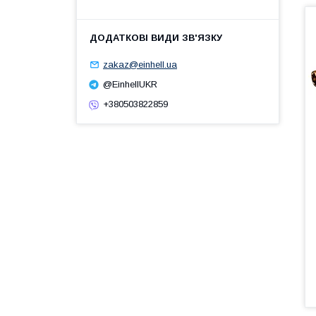
zakaz@einhell.ua
@EinhellUKR
+380503822859