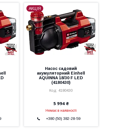
АКЦІЯ
Насос садовий
ell
акумуляторний Einhell
ED
AQUINNA 18/30 F LED
(4180430)
4180430
5 994 ₴
Немає в наявності
9
+380 (50) 382-28-59