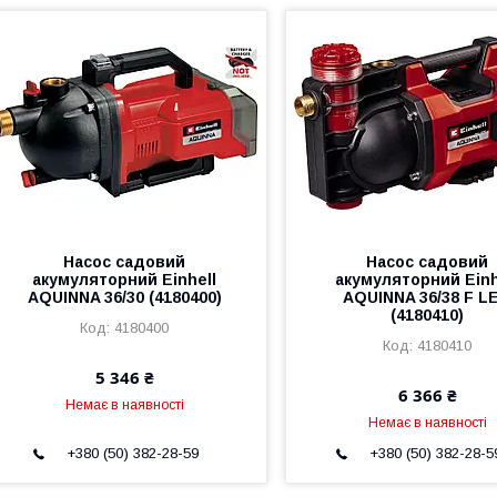
Насос садовий
Насос садовий
акумуляторний Einhell
акумуляторний Einh
AQUINNA 36/30 (4180400)
AQUINNA 36/38 F L
(4180410)
4180400
4180410
5 346 ₴
6 366 ₴
Немає в наявності
Немає в наявності
+380 (50) 382-28-59
+380 (50) 382-28-5