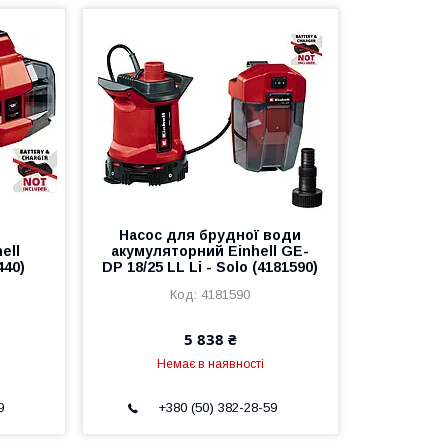
Насос для брудної води
ell
акумуляторний Einhell GE-
440)
DP 18/25 LL Li - Solo (4181590)
4181590
5 838 ₴
Немає в наявності
9
+380 (50) 382-28-59