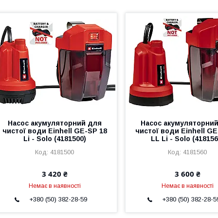
Насос акумуляторний для
Насос акумуляторни
чистої води Einhell GE-SP 18
чистої води Einhell GE
Li - Solo (4181500)
LL Li - Solo (418156
4181500
4181560
3 420 ₴
3 600 ₴
Немає в наявності
Немає в наявності
+380 (50) 382-28-59
+380 (50) 382-28-5