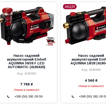
АКЦІЯ
Насос садовий
Насос садовий
акумуляторний Einhell
акумуляторний Einh
AQUINNA 36/38 F LED
AQUINNA 18/28 (4180
AUTOMATIC (4180420)
4180440
4180420
4 560 ₴
7 788 ₴
Немає в наявності
Немає в наявності
+380 (50) 382-28-59
+380 (50) 382-28-5