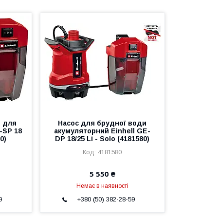
й для
Насос для брудної води
-SP 18
акумуляторний Einhell GE-
0)
DP 18/25 Li - Solo (4181580)
4181580
5 550 ₴
Немає в наявності
9
+380 (50) 382-28-59