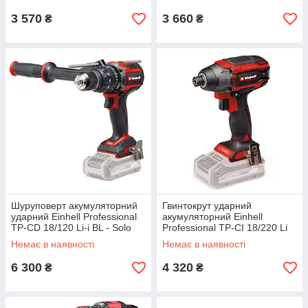
3 570
3 660
₴
₴
Шуруповерт акумуляторний
Гвинтокрут ударний
ударний Einhell Professional
акумуляторний Einhell
TP-CD 18/120 Li-i BL - Solo
Professional TP-CI 18/220 Li
(4514310)
BL - Solo (4510085)
Немає в наявності
Немає в наявності
6 300
4 320
₴
₴